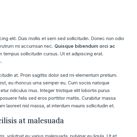
ng elit. Duis mollis et sem sed sollicitudin. Donec non odio
is rutrum mi accumsan nec.
Quisque bibendum orci ac
 tempus sollicitudin cursus. Ut et adipiscing erat.
.
citudin at. Proin sagittis dolor sed mi elementum pretium.
est, eu rhoncus urna semper eu. Cum sociis natoque
ur ridiculus mus. Integer tristique elit lobortis purus
osuere felis sed eros porttitor mattis. Curabitur massa
uam laoreet nisl massa, at interdum mauris sollicitudin et.
cilisis at malesuada
is, volutpat eu varius malesuada, pulvinar eu ligula. Ut et