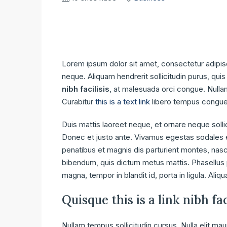
Lorem ipsum dolor sit amet, consectetur adipisci
neque. Aliquam hendrerit sollicitudin purus, qu
nibh facilisis
, at malesuada orci congue. Nullam
Curabitur
this is a text link
libero tempus congue
Duis mattis laoreet neque, et ornare neque solli
Donec et justo ante. Vivamus egestas sodales 
penatibus et magnis dis parturient montes, nascet
bibendum, quis dictum metus mattis. Phasellus p
magna, tempor in blandit id, porta in ligula. Aliq
Quisque this is a link nibh fa
Nullam tempus sollicitudin cursus. Nulla elit maur