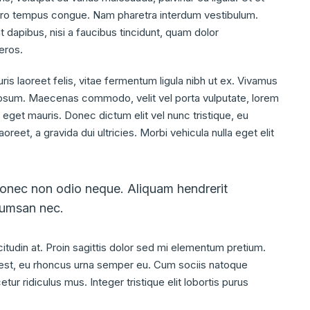
libero tempus congue. Nam pharetra interdum vestibulum.
t dapibus, nisi a faucibus tincidunt, quam dolor
eros.
ris laoreet felis, vitae fermentum ligula nibh ut ex. Vivamus
l ipsum. Maecenas commodo, velit vel porta vulputate, lorem
eget mauris. Donec dictum elit vel nunc tristique, eu
oreet, a gravida dui ultricies. Morbi vehicula nulla eget elit
 Donec non odio neque. Aliquam hendrerit
ccumsan nec.
citudin at. Proin sagittis dolor sed mi elementum pretium.
est, eu rhoncus urna semper eu. Cum sociis natoque
ur ridiculus mus. Integer tristique elit lobortis purus