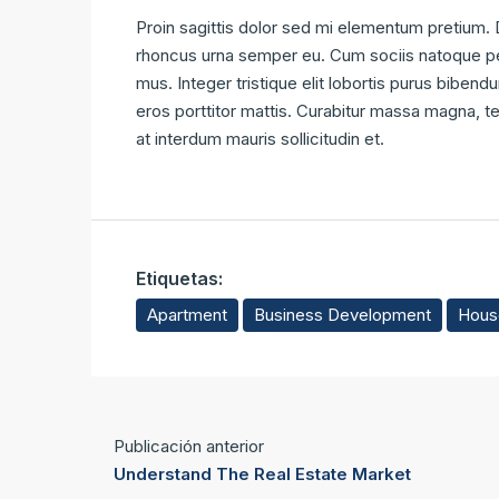
Proin sagittis dolor sed mi elementum pretium.
rhoncus urna semper eu. Cum sociis natoque pen
mus. Integer tristique elit lobortis purus biben
eros porttitor mattis. Curabitur massa magna, tem
at interdum mauris sollicitudin et.
Etiquetas:
Apartment
Business Development
House
Publicación anterior
Understand The Real Estate Market