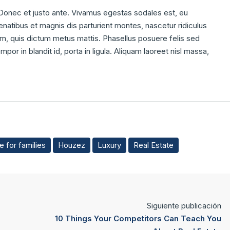
 Donec et justo ante. Vivamus egestas sodales est, eu
atibus et magnis dis parturient montes, nascetur ridiculus
dum, quis dictum metus mattis. Phasellus posuere felis sed
por in blandit id, porta in ligula. Aliquam laoreet nisl massa,
 for families
Houzez
Luxury
Real Estate
Siguiente publicación
10 Things Your Competitors Can Teach You